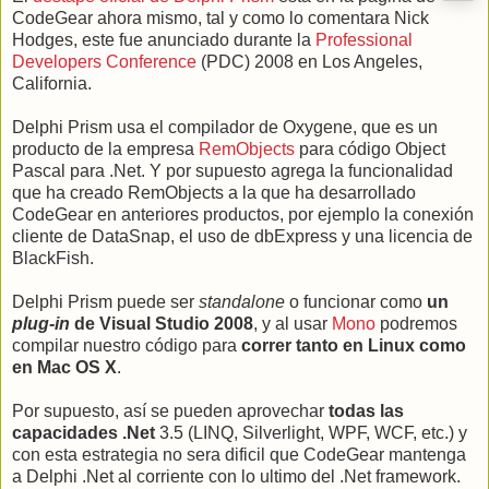
CodeGear ahora mismo, tal y como lo comentara Nick
Hodges, este fue anunciado durante la
Professional
Developers Conference
(PDC) 2008 en Los Angeles,
California.
Delphi Prism usa el compilador de Oxygene, que es un
producto de la empresa
RemObjects
para código Object
Pascal para .Net. Y por supuesto agrega la funcionalidad
que ha creado RemObjects a la que ha desarrollado
CodeGear en anteriores productos, por ejemplo la conexión
cliente de DataSnap, el uso de dbExpress y una licencia de
BlackFish.
Delphi Prism puede ser
standalone
o funcionar como
un
plug-in
de Visual Studio 2008
, y al usar
Mono
podremos
compilar nuestro código para
correr tanto en Linux como
en Mac OS X
.
Por supuesto, así se pueden aprovechar
todas las
capacidades .Net
3.5 (LINQ, Silverlight, WPF, WCF, etc.) y
con esta estrategia no sera dificil que CodeGear mantenga
a Delphi .Net al corriente con lo ultimo del .Net framework.