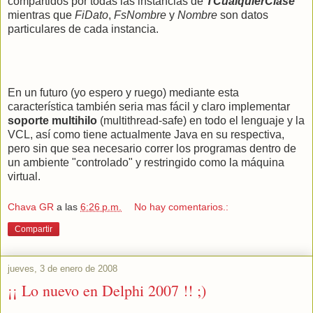
compartidos por todas las instancias de
TCualquierClase
mientras que
FiDato
,
FsNombre
y
Nombre
son datos
particulares de cada instancia.
En un futuro (yo espero y ruego) mediante esta
característica también seria mas fácil y claro implementar
soporte multihilo
(multithread-safe) en todo el lenguaje y la
VCL, así como tiene actualmente Java en su respectiva,
pero sin que sea necesario correr los programas dentro de
un ambiente "controlado" y restringido como la máquina
virtual.
Chava GR
a las
6:26 p.m.
No hay comentarios.:
Compartir
jueves, 3 de enero de 2008
¡¡ Lo nuevo en Delphi 2007 !! ;)