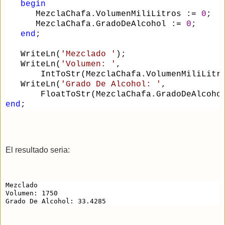
begin
      MezclaChafa.VolumenMiliLitros :
=
0
;
      MezclaChafa.GradoDeAlcohol :
=
0
;
end
;
   WriteLn(
'
Mezclado 
'
);
   WriteLn(
'
Volumen: 
'
, 
       IntToStr(MezclaChafa.VolumenMiliLitr
   WriteLn(
'
Grado De Alcohol: 
'
, 
       FloatToStr(MezclaChafa.GradoDeAlcoho
end
;
El resultado seria:
Mezclado
Volumen: 1750
Grado De Alcohol: 33.4285