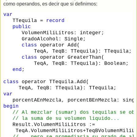
como operandos, es decir que si definimos:
var
   TTequila 
=
record
public
      VolumenMiliLitros: integer;
      GradoAlcohol: Single;
class
 operator Add(
          TeqA, TeqB: TTequila): TTequila;
class
 operator GreaterThan(
          TeqA, TeqB: TTequila): Boolean;
end
;
class
 operator TTequila.Add(
     TeqA, TeqB: TTequila): TTequila;
var
   porcentAEnMezcla, porcentBEnMezcla: sing
begin
//
 Al mezclar (sumar) dos tequilas se ob
//
 la suma de su volumen liquido...
   Result.VolumenMiliLitros :
=
    TeqA.VolumenMiliLitros
+
TeqBVolumenMiliL