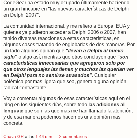
CodeGear ha estado muy ocupado últimamente haciendo
un gran hincapié en "las nuevas características de Delphi
en Delphi 2007".
La comunidad internacional, y me refiero a Europa, EUA y
quienes ya pudieron acceder a Delphi 2006 o 2007, han
tenido diversas reacciones a estas características, en
algunos casos tratando de englobarlas de dos maneras: Por
un lado algunos opinan que
"llevan a Delphi al nuevo
siglo"
o algo así, mientras que otros concluyen que
"son
características innecesarias que agregaron solo por
que otros lenguajes las tienen y muchos las querían ver
en Delphi para no sentirse atrasados"
. Cualquier
polémica por mas ligera que sea, genera alguna opinión
radical contrastante.
Voy a comentar algunas de esas características aquí en el
blog en los siguientes días, sobre todo
las adiciones al
lenguaje
que son las que mas me han llamado la atención,
y de esa manera podemos hacernos una opinión mas
concreta.
Chava GR
a las
1:44 p.m.
2 comentarios: