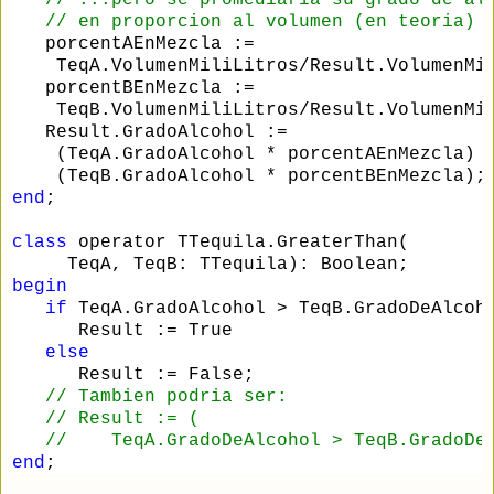
//
 ...pero se promediaria su grado de al
//
 en proporcion al volumen (en teoria)
   porcentAEnMezcla :
=
    TeqA.VolumenMiliLitros
/
Result.VolumenMi
   porcentBEnMezcla :
=
    TeqB.VolumenMiliLitros
/
Result.VolumenMi
   Result.GradoAlcohol :
=
    (TeqA.GradoAlcohol 
*
 porcentAEnMezcla) 
    (TeqB.GradoAlcohol 
*
 porcentBEnMezcla);
end
;
class
 operator TTequila.GreaterThan(
     TeqA, TeqB: TTequila): Boolean;
begin
if
 TeqA.GradoAlcohol 
>
 TeqB.GradoDeAlcoh
      Result :
=
 True
else
      Result :
=
 False;
//
 Tambien podria ser:
//
 Result := (
//
    TeqA.GradoDeAlcohol > TeqB.GradoDe
end
;